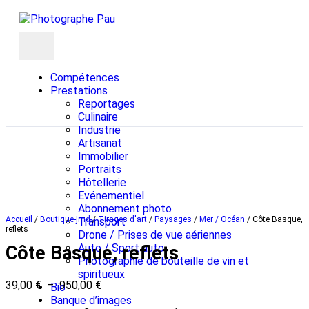
Compétences
Prestations
Reportages
Culinaire
Industrie
Artisanat
Immobilier
Portraits
Hôtellerie
Evénementiel
Abonnement photo
Accueil
/
Boutique-jmd
/
Tirages d'art
/
Paysages
/
Mer / Océan
/ Côte Basque,
Transport
reflets
Drone / Prises de vue aériennes
Auto / Sport auto
Côte Basque, reflets
Photographie de bouteille de vin et
spiritueux
39,00
€
–
950,00
€
Bio
Banque d’images