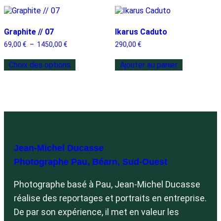
Graphite // 07
Ikarus Caduto
69,00
€
–
1450,00
€
290,00
€
Choix des options
Ajouter au panier
L
Jean-Michel Ducasse
Photographe Pau, Béarn, Sud-Ouest
Photographe basé à Pau, Jean-Michel Ducasse
réalise des reportages et portraits en entreprise.
De par son expérience, il met en valeur les