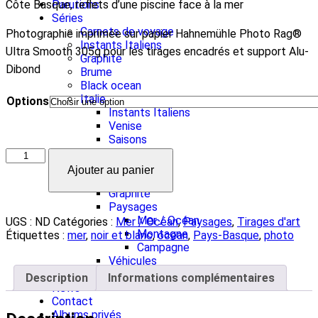
Parutions
Côte Basque, reflets d’une piscine face à la mer
Séries
Carnets de voyage
Photographie imprimée sur papier Hahnemühle Photo Rag®
Instants Italiens
Ultra Smooth 305g pour les tirages encadrés et support Alu-
Graphite
Dibond
Brume
Black ocean
Italie
Options
Instants Italiens
Venise
Saisons
Tirages d’art
Abstrait
Ajouter au panier
Brume
Graphite
Paysages
Mer / Océan
UGS :
ND
Catégories :
Mer / Océan
,
Paysages
,
Tirages d'art
Montagne
Étiquettes :
mer
,
noir et blanc
,
ocean
,
Pays-Basque
,
photo
Campagne
Véhicules
Véhicules de collection
Description
Informations complémentaires
News
Contact
Albums privés