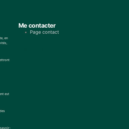
Me contacter
Page contact
te, en
ités,
ettront
ent est
 des
savoir-