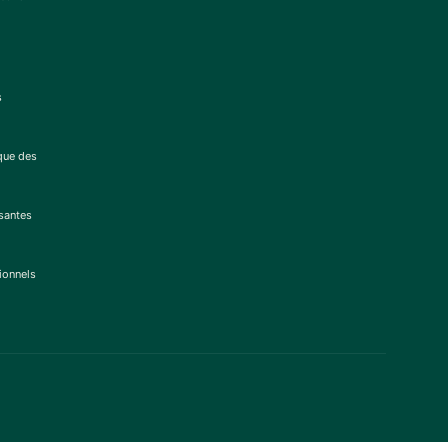
s
ique des
santes
tionnels