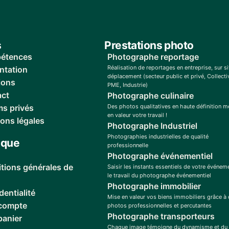
s
Prestations photo
étences
Photographe reportage
Réalisation de reportages en entreprise, sur si
ntation
déplacement (secteur public et privé, Collectiv
ions
PME, Industrie)
act
Photographe culinaire
s privés
Des photos qualitatives en haute définition m
en valeur votre travail !
ons légales
Photographe Industriel
Photographies industrielles de qualité
ique
professionnelle
Photographe événementiel
tions générales de
Saisir les instants essentiels de votre événem
le travail du photographe événementiel
Photographe immobilier
dentialité
Mise en valeur vos biens immobiliers grâce à
compte
photos professionnelles et percutantes
Photographe transporteurs
anier
Chaque image témoigne du dynamisme et du 