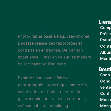
Lien
Jean-Michel Ducasse
Photographe Pau, Béarn, Sud-
Comp
Ouest
Prése
Photographe basé à Pau, Jean-Michel
Parut
Ducasse réalise des reportages et
Cont
portraits en entreprise. De par son
Album
expérience, il met en valeur les métiers
Menti
de l’artisanat et l’industrie.
Bout
Shop
Explorez son savoir-faire en
Condi
photographie : reportages immersifs,
vente
valorisation de l’industrie et de la
Confi
gastronomie, portraits en entreprise,
Mon 
événements, team building et
Mon p