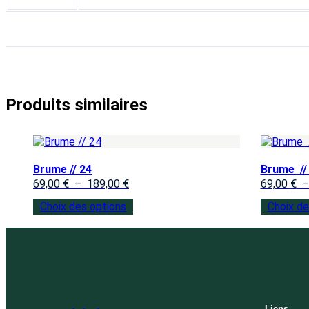
Produits similaires
Brume // 24
Brume //
69,00
€
–
189,00
€
69,00
€
Choix des options
Choix de
Liens