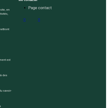
Page contact
site, en
ivités,
mettront
ement est
 à des
 savoir-
s