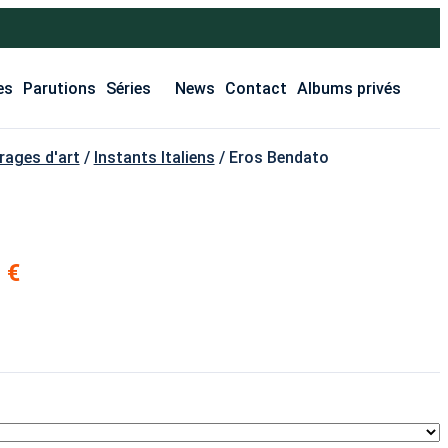
es
Parutions
Séries
News
Contact
Albums privés
rages d'art
/
Instants Italiens
/ Eros Bendato
0
€