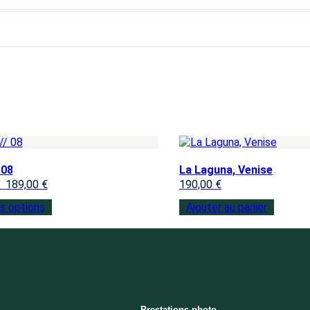
 08
La Laguna, Venise
–
189,00
€
190,00
€
s options
Ajouter au panier
Prestations photo