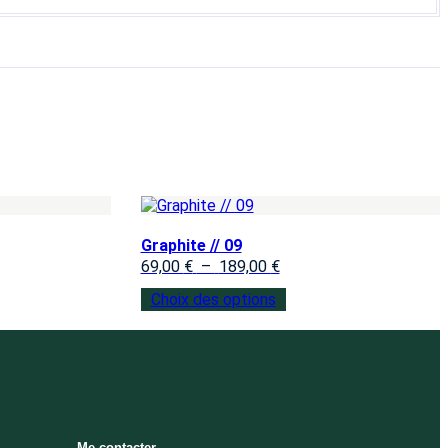
Graphite // 09
69,00
€
–
189,00
€
Choix des options
Me contacter