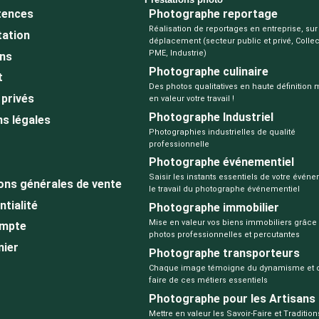
ences
Photographe reportage
Réalisation de reportages en entreprise, sur 
tation
déplacement (secteur public et privé, Collect
PME, Industrie)
ons
Photographe culinaire
t
Des photos qualitatives en haute définition 
privés
en valeur votre travail !
Photographe Industriel
s légales
Photographies industrielles de qualité
professionnelle
Photographe événementiel
Saisir les instants essentiels de votre évén
ons générales de vente
le travail du photographe événementiel
ntialité
Photographe immobilier
Mise en valeur vos biens immobiliers grâce
mpte
photos professionnelles et percutantes
nier
Photographe transporteurs
Chaque image témoigne du dynamisme et du
faire de ces métiers essentiels
Photographe pour les Artisans
Mettre en valeur les Savoir-Faire et Tradition