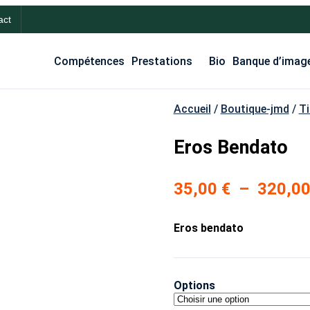
act
Compétences
Prestations
Bio
Banque d’imag
Accueil
/
Boutique-jmd
/
Ti
Eros Bendato
35,00
€
–
320,0
Eros bendato
Options