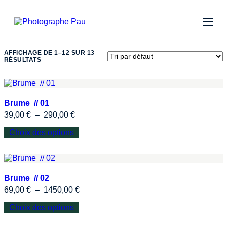
Compétences
AFFICHAGE DE 1–12 SUR 13
Prestations
RÉSULTATS
Bio
Banque d’images
Brume // 01
39,00
€
–
290,00
€
Parutions
Choix des options
Séries
News
Brume // 02
Contact
69,00
€
–
1450,00
€
Choix des options
Albums privés