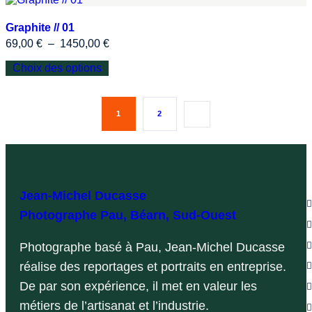
Graphite // 01
69,00
€
–
1450,00
€
Choix des options
1
2
L
Jean-Michel Ducasse
Photographe Pau, Béarn, Sud-Ouest
Photographe basé à Pau, Jean-Michel Ducasse
réalise des reportages et portraits en entreprise.
De par son expérience, il met en valeur les
métiers de l’artisanat et l’industrie.