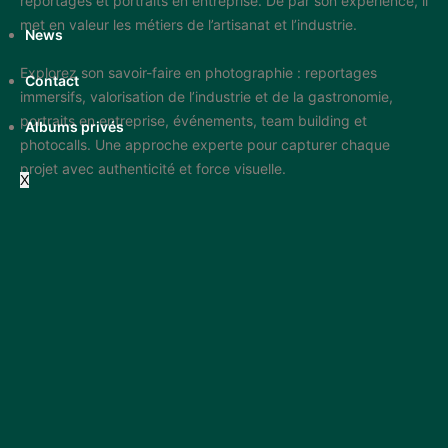
reportages et portraits en entreprise. De par son expérience, il
met en valeur les métiers de l’artisanat et l’industrie.
News
Explorez son savoir-faire en photographie : reportages
Contact
immersifs, valorisation de l’industrie et de la gastronomie,
portraits en entreprise, événements, team building et
Albums privés
photocalls. Une approche experte pour capturer chaque
projet avec authenticité et force visuelle.
X