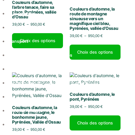
Couleurs d’automne,
l’arbre tenace, faire sa
Couleurs d’automne, la
place, Pyrénées, vallée
Evénementiel
route de montagne
d’Ossau
sinueuse vers un
magnifique ciel bleu,
39,00
€
–
950,00
€
Abonnement photo
Pyrénées, vallée d’Ossau
39,00
€
–
950,00
€
Choix des options
Transport
Choix des options
Drone / Prises de vue aériennes
Auto / Sport auto
Photographie de bouteille de vin et spiritueux
Couleurs d’automne, le
Bio
pont, Pyrénées
39,00
€
–
950,00
€
Couleurs d’automne, la
Banque d’images
route de montagne, le
bonhomme jaune,
Pyrénées, Vallée d’Ossau
Choix des options
Parutions
39,00
€
–
950,00
€