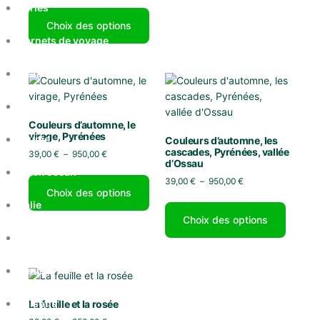
Séries
Choix des options
Carnets de voyage
Instants Italiens
Graphite
Couleurs d’automne, le
virage, Pyrénées
Brume
Couleurs d’automne, les
cascades, Pyrénées, vallée
39,00
€
–
950,00
€
d’Ossau
Black ocean
39,00
€
–
950,00
€
Choix des options
Italie
Choix des options
Instants Italiens
Venise
Saisons
La feuille et la rosée