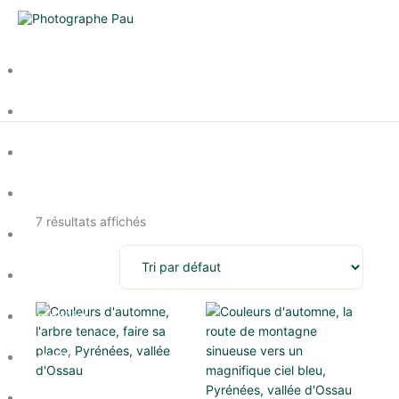
Compétences
Prestations
Reportages
Culinaire
7 résultats affichés
Industrie
Artisanat
Immobilier
Portraits
Hôtellerie