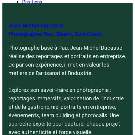
Parutions
Séries
Carnets de voyage
Instants Italiens
L
Graphite
Jean-Michel Ducasse
Brume
Photographe Pau, Béarn, Sud-Ouest
Black ocean
Italie
Photographe basé à Pau, Jean-Michel Ducasse
Instants Italiens
Venise
réalise des reportages et portraits en entreprise.
Saisons
De par son expérience, il met en valeur les
Tirages d’art
Abstrait
métiers de l’artisanat et l’industrie.
Brume
Graphite
B
Paysages
Explorez son savoir-faire en photographie :
Mer / Océan
reportages immersifs, valorisation de l’industrie
Montagne
Campagne
et de la gastronomie, portraits en entreprise,
Véhicules
événements, team building et photocalls. Une
Véhicules de collection
News
approche experte pour capturer chaque projet
Contact
avec authenticité et force visuelle.
Albums privés