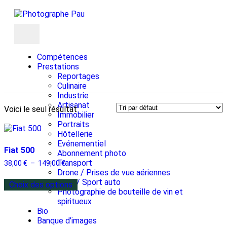
Compétences
Prestations
Reportages
Culinaire
Industrie
Artisanat
Voici le seul résultat
Immobilier
Portraits
Hôtellerie
Evénementiel
Fiat 500
Abonnement photo
Transport
38,00
€
–
149,00
€
Drone / Prises de vue aériennes
Auto / Sport auto
Choix des options
Photographie de bouteille de vin et
spiritueux
Bio
Banque d’images