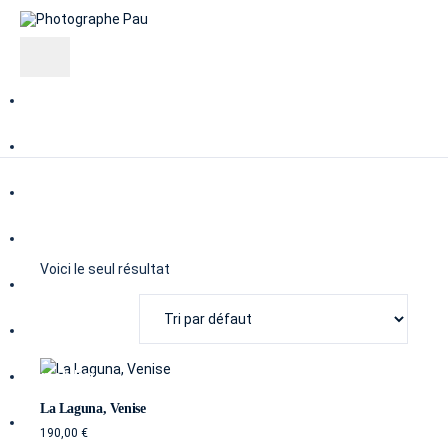
Compétences
Prestations
Reportages
Culinaire
Voici le seul résultat
Industrie
Artisanat
Immobilier
La Laguna, Venise
Portraits
190,00
€