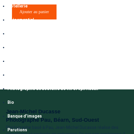
Hôtellerie
Ajouter au panier
Evénementiel
Abonnement photo
Transport
Drone / Prises de vue aériennes
Auto / Sport auto
Photographie de bouteille de vin et spiritueux
Bio
Jean-Michel Ducasse
Banque d’images
Photographe Pau, Béarn, Sud-Ouest
Photographe basé à Pau, Jean-Michel Ducasse réalise des
Parutions