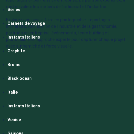
reportages et portraits en entreprise. De par son expérience, il
met en valeur les métiers de l’artisanat et l’industrie.
Séries
Explorez son savoir-faire en photographie : reportages
Carnets de voyage
immersifs, valorisation de l’industrie et de la gastronomie,
portraits en entreprise, événements, team building et
Instants Italiens
photocalls. Une approche experte pour capturer chaque projet
avec authenticité et force visuelle.
Graphite
Brume
Black ocean
Italie
Instants Italiens
Venise
Saisons