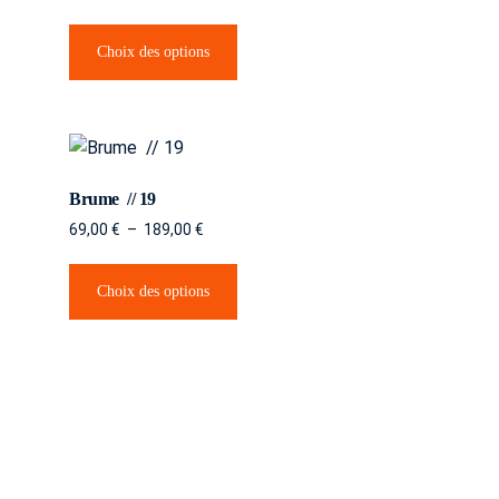
Choix des options
Brume // 19
69,00
€
–
189,00
€
Choix des options