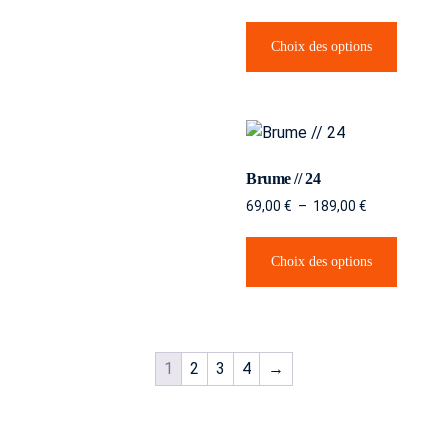
Choix des options
Brume // 24
69,00
€
–
189,00
€
Choix des options
1
2
3
4
→