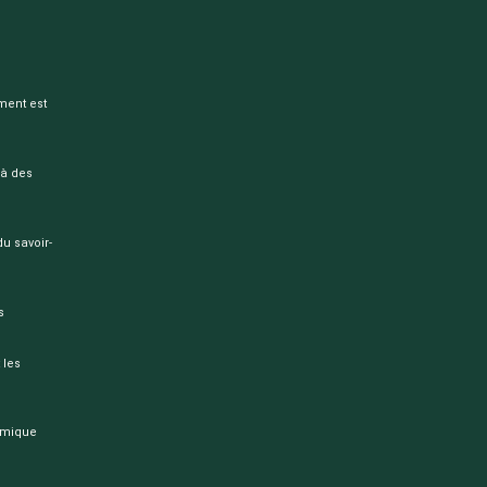
ement est
 à des
 savoir-
s
 les
namique