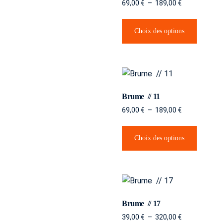
69,00
€
–
189,00
€
Choix des options
Brume // 11
69,00
€
–
189,00
€
Choix des options
Brume // 17
39,00
€
–
320,00
€