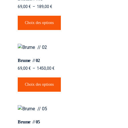
69,00
€
–
189,00
€
Choix des options
Brume // 02
69,00
€
–
1450,00
€
Choix des options
Brume // 05