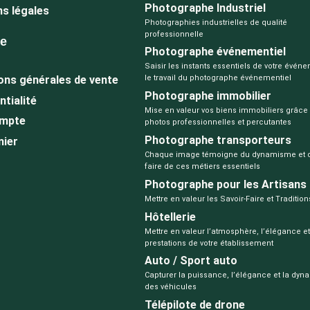
Photographe Industriel
s légales
Photographies industrielles de qualité
professionnelle
ue
Photographe événementiel
Saisir les instants essentiels de votre évén
ons générales de vente
le travail du photographe événementiel
Photographe immobilier
ntialité
Mise en valeur vos biens immobiliers grâce
mpte
photos professionnelles et percutantes
Photographe transporteurs
nier
Chaque image témoigne du dynamisme et du
faire de ces métiers essentiels
Photographe pour les Artisans
Mettre en valeur les Savoir-Faire et Tradition
Hôtellerie
Mettre en valeur l’atmosphère, l’élégance et
prestations de votre établissement
Auto / Sport auto
Capturer la puissance, l’élégance et la dy
des véhicules
Télépilote de drone