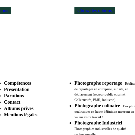
tions
Choix des options
s
Prestations photo
Compétences
Photographe reportage
Réalisa
Présentation
de reportages en entreprise, sur site, en
déplacement (secteur public et privé,
Parutions
Collectivités, PME, Industrie)
Contact
Photographe culinaire
Des pho
Albums privés
qualitatives en haute définition mettront en
Mentions légales
valeur votre travail !
Photographe Industriel
Photographies industrielles de qualité
ique
professionnelle