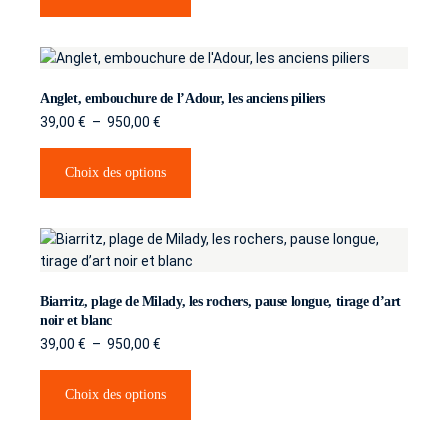
Evénementiel
Abonnement photo
Anglet, embouchure de l’Adour, les anciens piliers
Transport
39,00
€
–
950,00
€
Drone / Prises de vue aériennes
Choix des options
Auto / Sport auto
Photographie de bouteille de vin et
spiritueux
Bio
Biarritz, plage de Milady, les rochers, pause longue, tirage d’art
noir et blanc
Banque d’images
39,00
€
–
950,00
€
Parutions
Choix des options
Séries