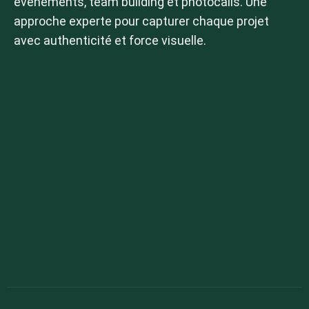
événements, team building et photocalls. Une
Brume
approche experte pour capturer chaque projet
avec authenticité et force visuelle.
Graphite
Paysages
Mer / Océan
Montagne
Campagne
Véhicules
Véhicules de collection
News
Contact
Albums privés