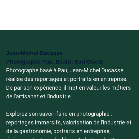
Carnets de voyage
Instants Italiens
Graphite
Brume
Jean-Michel Ducasse
Black ocean
Photographe Pau, Béarn, Sud-Ouest
Italie
Photographe basé à Pau, Jean-Michel Ducasse
réalise des reportages et portraits en entreprise.
Instants Italiens
De par son expérience, il met en valeur les métiers
Venise
de l’artisanat et l’industrie.
Saisons
Explorez son savoir-faire en photographie :
Tirages d’art
reportages immersifs, valorisation de l’industrie et
de la gastronomie, portraits en entreprise,
Abstrait