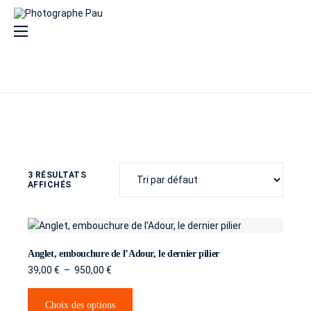
Compétences
Prestations
Reportages
Culinaire
3 RÉSULTATS
Industrie
AFFICHÉS
Artisanat
Immobilier
Anglet, embouchure de l’Adour, le dernier pilier
Portraits
39,00
€
–
950,00
€
Hôtellerie
Choix des options