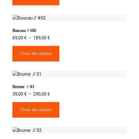
Evénementiel
Abonnement photo
Boucau // #02
Transport
69,00
€
–
189,00
€
Drone / Prises de vue aériennes
Choix des options
Auto / Sport auto
Photographie de bouteille de vin et
spiritueux
Brume // 01
Bio
39,00
€
–
290,00
€
Banque d’images
Choix des options
Parutions
Séries