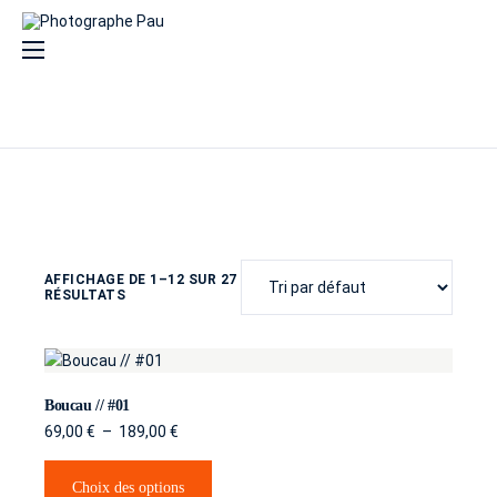
Compétences
Prestations
Reportages
Culinaire
AFFICHAGE DE 1–12 SUR 27
Industrie
RÉSULTATS
Artisanat
Immobilier
Boucau // #01
Portraits
69,00
€
–
189,00
€
Hôtellerie
Choix des options