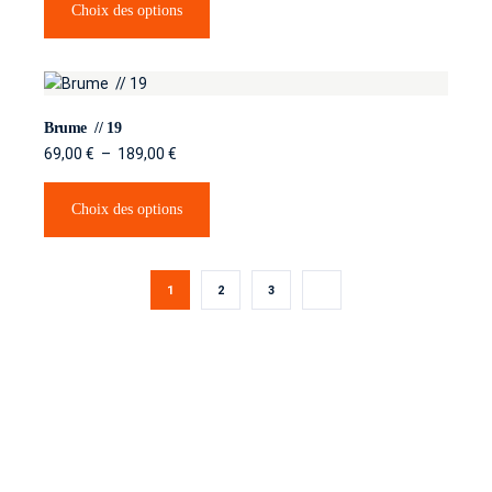
Choix des options
Brume // 19
69,00
€
–
189,00
€
Choix des options
1
2
3