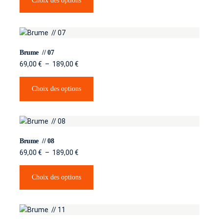
Choix des options
Brume
Graphite
Brume // 07
Paysages
69,00
€
–
189,00
€
Mer / Océan
Choix des options
Montagne
Campagne
Véhicules
Brume // 08
69,00
€
–
189,00
€
Véhicules de collection
News
Choix des options
Contact
Albums privés