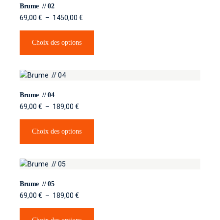
Carnets de voyage
Brume // 02
69,00
€
–
1450,00
€
Instants Italiens
Choix des options
Graphite
Brume
Black ocean
Brume // 04
69,00
€
–
189,00
€
Italie
Instants Italiens
Choix des options
Venise
Saisons
Brume // 05
Tirages d’art
69,00
€
–
189,00
€
Abstrait