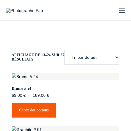
Compétences
Prestations
Bio
AFFICHAGE DE 13–24 SUR 27
Banque d’images
RÉSULTATS
Parutions
Séries
Brume // 24
News
69,00
€
–
189,00
€
Contact
Choix des options
Albums privés