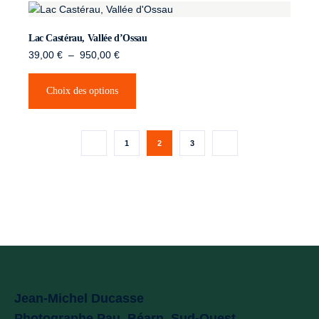
Lac Castérau, Vallée d’Ossau
39,00
€
–
950,00
€
Choix des options
1
2
3
Jean-Michel Ducasse
Photographe Pau, Béarn, Sud-Ouest