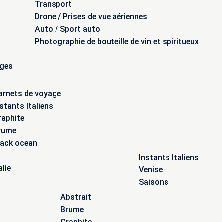
Transport
Drone / Prises de vue aériennes
Auto / Sport auto
Photographie de bouteille de vin et spiritueux
ages
arnets de voyage
nstants Italiens
raphite
rume
lack ocean
Instants Italiens
alie
Venise
Saisons
Abstrait
Brume
Graphite