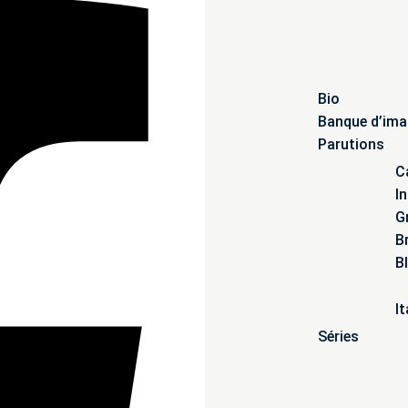
Bio
Banque d’im
Parutions
C
I
G
B
B
It
Séries