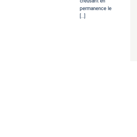
creusant en
permanence le
[…]