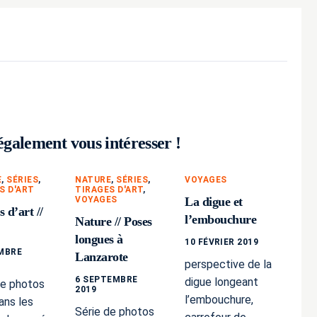
également vous intéresser !
E
,
SÉRIES
,
NATURE
,
SÉRIES
,
VOYAGES
S D'ART
TIRAGES D'ART
,
VOYAGES
La digue et
 d’art //
l’embouchure
Nature // Poses
longues à
10 FÉVRIER 2019
MBRE
Lanzarote
perspective de la
6 SEPTEMBRE
digue longeant
de photos
2019
l’embouchure,
ans les
Série de photos