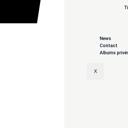
T
News
Contact
Albums privé
X