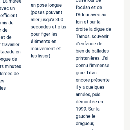
carrefour de
. La marée
en pose longue
l’océan et de
avec un
(poses pouvant
l’Adour avec au
efficient
aller jusqu’à 300
loin et sur la
rmis de
secondes et plus
droite la digue de
r de
pour figer les
Tarnos, souvenir
 et de
éléments en
d’enfance de
 travailler
mouvement et
bien de ballades
estacade en
les lisser)
printanières. J’ai
ongue de
connu l’immense
urs minutes
grue Titan
dérées de
encore présente
es
il y a quelques
des
années, puis
démontée en
1999. Sur la
gauche le
dragueur,