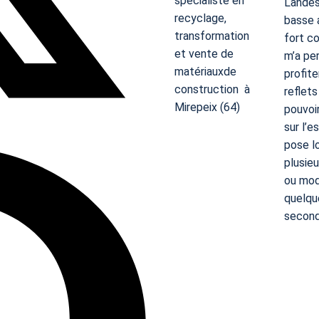
spécialiste en
Landes
recyclage,
basse 
transformation
fort co
et vente de
m’a pe
matériauxde
profite
construction à
reflets
Mirepeix (64)
pouvoir
sur l’
pose l
plusie
ou mo
quelqu
secon