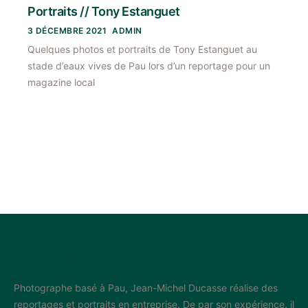
Portraits // Tony Estanguet
3 DÉCEMBRE 2021
ADMIN
Quelques photos et portraits de Tony Estanguet au
stade d’eaux vives de Pau lors d’un reportage pour un
magazine local
Jean-Michel Ducasse
Photographe Pau, Béarn, Sud-Ouest
Photographe basé à Pau, Jean-Michel Ducasse réalise des
reportages et portraits en entreprise. De par son expérience, il