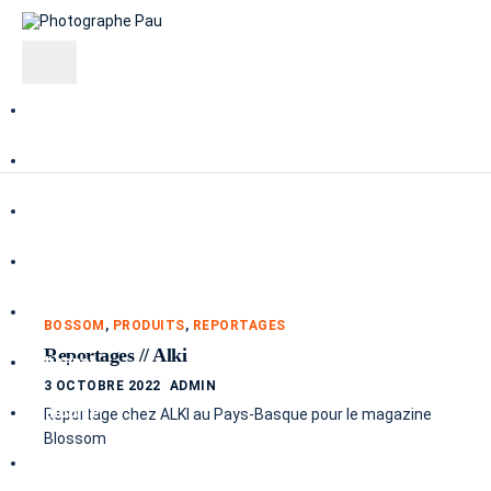
Compétences
Prestations
Reportages
Culinaire
Industrie
BOSSOM
,
PRODUITS
,
REPORTAGES
Reportages // Alki
Artisanat
3 OCTOBRE 2022
ADMIN
Immobilier
Reportage chez ALKI au Pays-Basque pour le magazine
Blossom
Portraits