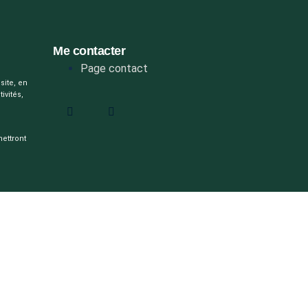
Me contacter
Page contact
site, en
ivités,
mettront
ement est
 à des