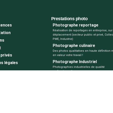
Prestations photo
ences
Photographe reportage
Réalisation de reportages en entreprise, sur 
tation
déplacement (secteur public et privé, Collect
PME, Industrie)
ons
Photographe culinaire
t
Des photos qualitatives en haute définition 
privés
en valeur votre travail !
Photographe Industriel
s légales
Photographies industrielles de qualité
professionnelle
ue
Photographe événementiel
Saisir les instants essentiels de votre évén
ons générales de vente
le travail du photographe événementiel
Photographe immobilier
ntialité
Mise en valeur vos biens immobiliers grâce
mpte
photos professionnelles et percutantes
Photographe transporteurs
nier