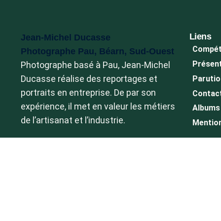
Liens
Jean-Michel Ducasse
Compét
Photographe Pau, Béarn, Sud-Ouest
Présen
Photographe basé à Pau, Jean-Michel
Ducasse réalise des reportages et
Paruti
portraits en entreprise. De par son
Contac
expérience, il met en valeur les métiers
Albums 
de l’artisanat et l’industrie.
Mention
Boutiq
Explorez son savoir-faire en
Shop
photographie : reportages immersifs,
Conditi
valorisation de l’industrie et de la
Confide
gastronomie, portraits en entreprise,
Mon co
événements, team building et
Mon pa
photocalls. Une approche experte pour