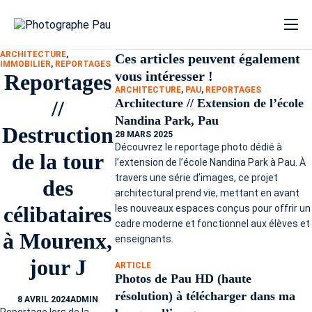
Compétences
ARCHITECTURE
,
Ces articles peuvent également
Prestations
IMMOBILIER
,
REPORTAGES
vous intéresser !
Reportages
Bio
ARCHITECTURE
,
PAU
,
REPORTAGES
//
Architecture // Extension de l’école
Banque d’images
Nandina Park, Pau
Destruction
28 MARS 2025
Parutions
Découvrez le reportage photo dédié à
de la tour
l’extension de l’école Nandina Park à Pau. À
Séries
travers une série d’images, ce projet
des
News
architectural prend vie, mettant en avant
célibataires
les nouveaux espaces conçus pour offrir un
Contact
cadre moderne et fonctionnel aux élèves et
à Mourenx,
enseignants.
Albums privés
jour J
ARTICLE
Photos de Pau HD (haute
résolution) à télécharger dans ma
8 AVRIL 2024
ADMIN
Reportage lors de la