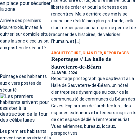
ma réponse est toujours la même : pour la
liberté de créer et pour la richesse des
rencontres. Mais derrière ces mots se
Arrivée des premiers
cache une réalité bien plus profonde, celle
Mourenxois, invités à
d’un métier passionnant qui me permet de
quitter leur domicile situé
raconter des histoires, de valoriser
dans la zone d’exclusion,
l’humain, et […]
aux postes de sécurité
ARCHITECTURE
,
CHANTIER
,
REPORTAGES
Reportages // La halle de
Sauveterre-de-Béarn
24 AVRIL 2024
Pointage des habitants
Reportage photographique captivant à La
aux divers postes de
Halle de Sauveterre-de-Béarn, un hôtel
sécurité
d’entreprises dynamique au cœur de la
communauté de communes du Béarn des
Gaves. Exploration de l’architecture, des
espaces extérieurs et intérieurs inspirants
de cet espace dédié à l’entrepreneuriat.
Vues aériennes, bureaux, locaux,
Les premiers habitants
perspectives
arrivent pour assister à la