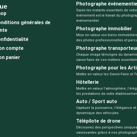
Photographe événementie
que
Saisir les instants essentiels de votre
hop
événement est le travail du photogr
événementiel
nditions générales de
Photographe immobilier
nte
Mise en valeur vos biens immobilier
nfidentialité
des photos professionnelles et perc
Photographe transporteu
on compte
Chaque image témoigne du dynamis
n panier
savoir-faire de ces métiers essentiel
Photographe pour les Art
Mettre en valeur les Savoir-Faire et T
Hôtellerie
Mettre en valeur l’atmosphère, l’élé
les prestations de votre établisseme
Auto / Sport auto
Capturer la puissance, l’élégance et 
dynamique des véhicules
Télépilote de drone
Découvrez des perspectives uniques
saisissantes grâce à nos photograp