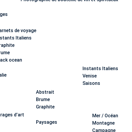
ages
arnets de voyage
nstants Italiens
raphite
rume
lack ocean
Instants Italiens
alie
Venise
Saisons
Abstrait
Brume
Graphite
irages d’art
Mer / Océan
Paysages
Montagne
Campagne