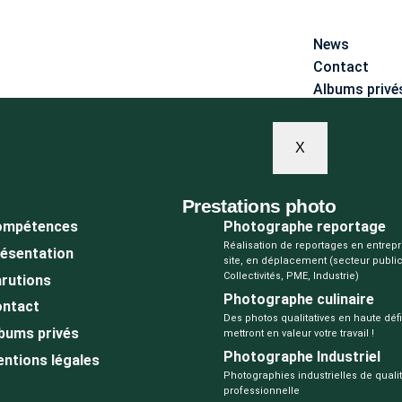
News
Contact
Albums privé
X
Prestations photo
ompétences
Photographe reportage
Réalisation de reportages en entrepr
ésentation
site, en déplacement (secteur public 
Collectivités, PME, Industrie)
rutions
Photographe culinaire
ntact
Des photos qualitatives en haute défi
bums privés
mettront en valeur votre travail !
Photographe Industriel
ntions légales
Photographies industrielles de quali
professionnelle