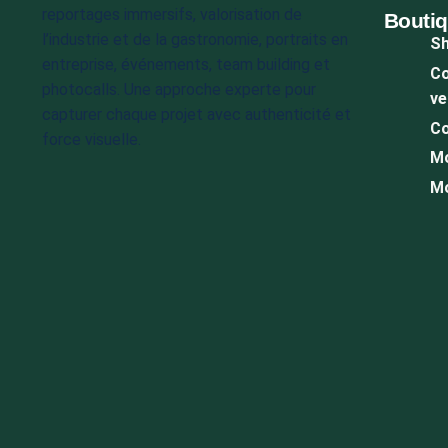
reportages immersifs, valorisation de
Bouti
l’industrie et de la gastronomie, portraits en
S
entreprise, événements, team building et
Co
photocalls. Une approche experte pour
ve
capturer chaque projet avec authenticité et
Co
force visuelle.
M
Mo