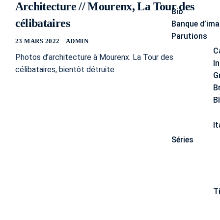
Architecture // Mourenx, La Tour des
Bio
célibataires
Banque d’im
Parutions
23 MARS 2022
ADMIN
C
Photos d’architecture à Mourenx. La Tour des
I
célibataires, bientôt détruite
G
B
B
It
Séries
T