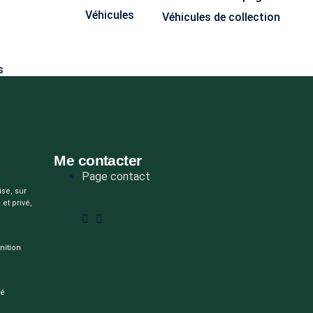
Véhicules
Véhicules de collection
s
Me contacter
Page contact
ise, sur
et privé,
nition
té