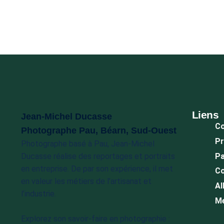
Liens
Jean-Michel Ducasse
C
Photographe Pau, Béarn, Sud-Ouest
Pr
Photographe basé à Pau, Jean-Michel
Pa
Ducasse réalise des reportages et portraits
en entreprise. De par son expérience, il met
Co
en valeur les métiers de l’artisanat et
Al
l’industrie.
Me
Explorez son savoir-faire en photographie :