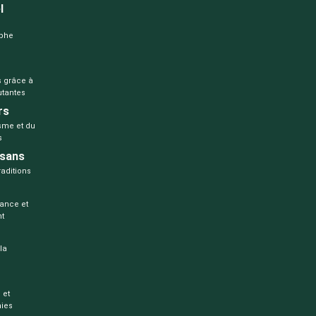
l
aphe
s grâce à
utantes
rs
me et du
s
isans
raditions
gance et
nt
la
 et
hies