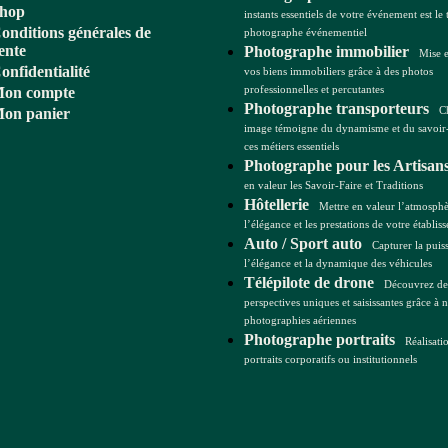
hop
instants essentiels de votre événement est le 
onditions générales de
photographe événementiel
ente
Photographe immobilier
Mise 
onfidentialité
vos biens immobiliers grâce à des photos
professionnelles et percutantes
on compte
Photographe transporteurs
C
on panier
image témoigne du dynamisme et du savoir-
ces métiers essentiels
Photographe pour les Artisan
en valeur les Savoir-Faire et Traditions
Hôtellerie
Mettre en valeur l’atmosphè
l’élégance et les prestations de votre établis
Auto / Sport auto
Capturer la puis
l’élégance et la dynamique des véhicules
Télépilote de drone
Découvrez de
perspectives uniques et saisissantes grâce à 
photographies aériennes
Photographe portraits
Réalisati
portraits corporatifs ou institutionnels