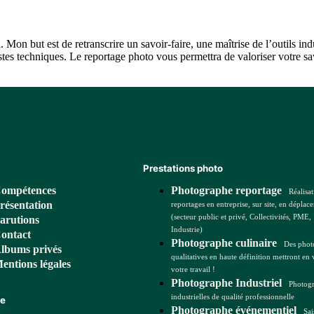
l. Mon but est de retranscrire un savoir-faire, une maîtrise de l’outils i
gestes techniques. Le reportage photo vous permettra de valoriser votre s
Prestations photo
ompétences
Photographe reportage
Réalisa
résentation
reportages en entreprise, sur site, en déplac
(secteur public et privé, Collectivités, PME,
arutions
Industrie)
ontact
Photographe culinaire
Des phot
lbums privés
qualitatives en haute définition mettront en 
entions légales
votre travail !
Photographe Industriel
Photogr
industrielles de qualité professionnelle
ue
Photographe événementiel
Sai