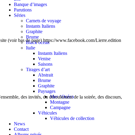
Banque d’images
Parutions
Séries
Carnets de voyage
Instants Italiens
Graphite
Brume
 site (voir bas de page) https://www.facebook.com/Lierre.edition
Black ocean
Italie
Instants Italiens
Venise
Saisons
Tirages d’art
Abstrait
Brume
Graphite
Paysages
Mer / Océan
semble, des invités, du déroulement de la soirée, des discours,
Montagne
Campagne
Véhicules
Véhicules de collection
News
Contact
Albums privés