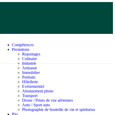
Compétences
Prestations
Reportages
Culinaire
Industrie
Artisanat
Immobilier
Portraits
Hôtellerie
Evénementiel
Abonnement photo
Transport
Drone / Prises de vue aériennes
Auto / Sport auto
Photographie de bouteille de vin et spiritueux
Bio