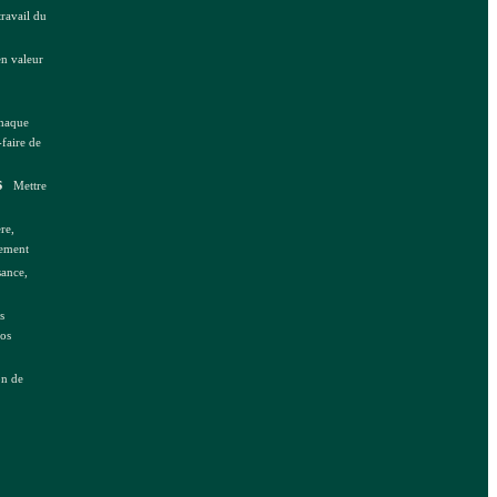
travail du
en valeur
haque
faire de
s
Mettre
re,
sement
sance,
s
nos
on de