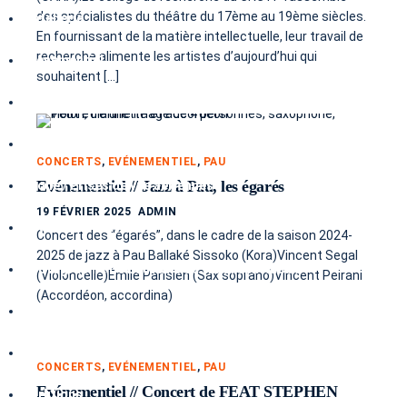
des spécialistes du théâtre du 17ème au 19ème siècles.
Hôtellerie
En fournissant de la matière intellectuelle, leur travail de
recherche alimente les artistes d’aujourd’hui qui
Evénementiel
souhaitent […]
Abonnement photo
Transport
CONCERTS
,
EVÉNEMENTIEL
,
PAU
Evénementiel // Jazz à Pau, les égarés
Drone / Prises de vue aériennes
19 FÉVRIER 2025
ADMIN
Auto / Sport auto
Concert des “égarés”, dans le cadre de la saison 2024-
2025 de jazz à Pau Ballaké Sissoko (Kora)Vincent Segal
Photographie de bouteille de vin et spiritueux
(Violoncelle)Émile Parisien (Sax soprano)Vincent Peirani
(Accordéon, accordina)
Bio
Banque d’images
CONCERTS
,
EVÉNEMENTIEL
,
PAU
Evénementiel // Concert de FEAT STEPHEN
Parutions