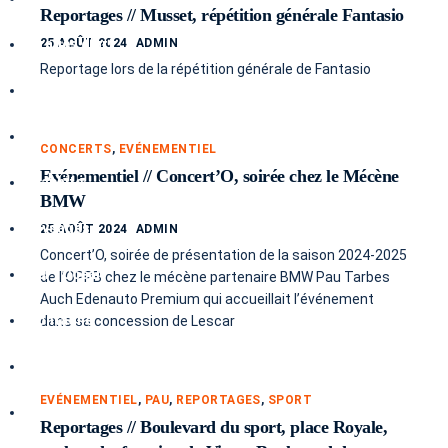
Reportages // Musset, répétition générale Fantasio
Tirages d’art
25 AOÛT 2024
ADMIN
Reportage lors de la répétition générale de Fantasio
Abstrait
Brume
CONCERTS
,
EVÉNEMENTIEL
Evénementiel // Concert’O, soirée chez le Mécène
Graphite
BMW
Paysages
25 AOÛT 2024
ADMIN
Concert’O, soirée de présentation de la saison 2024-2025
Mer / Océan
de l’OPPB chez le mécène partenaire BMW Pau Tarbes
Auch Edenauto Premium qui accueillait l’événement
Montagne
dans sa concession de Lescar
Campagne
EVÉNEMENTIEL
,
PAU
,
REPORTAGES
,
SPORT
Véhicules
Reportages // Boulevard du sport, place Royale,