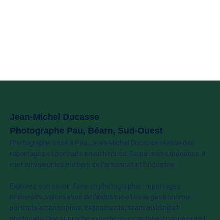
Jean-Michel Ducasse
Photographe Pau, Béarn, Sud-Ouest
Photographe basé à Pau, Jean-Michel Ducasse réalise des
reportages et portraits en entreprise. De par son expérience, il
met en valeur les métiers de l’artisanat et l’industrie.
Explorez son savoir-faire en photographie : reportages
immersifs, valorisation de l’industrie et de la gastronomie,
portraits en entreprise, événements, team building et
photocalls. Une approche experte pour capturer chaque projet