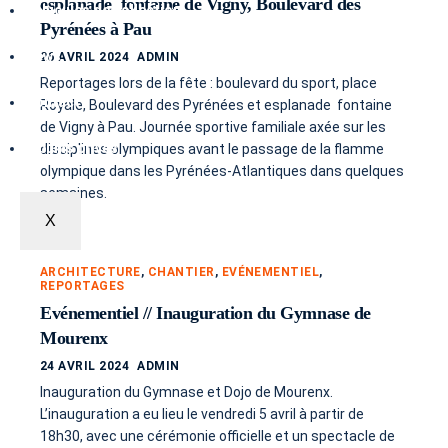
esplanade fontaine de Vigny, Boulevard des
Véhicules de collection
Pyrénées à Pau
News
26 AVRIL 2024
ADMIN
Reportages lors de la fête : boulevard du sport, place
Contact
Royale, Boulevard des Pyrénées et esplanade fontaine
de Vigny à Pau. Journée sportive familiale axée sur les
Albums privés
disciplines olympiques avant le passage de la flamme
olympique dans les Pyrénées-Atlantiques dans quelques
semaines.
X
ARCHITECTURE
,
CHANTIER
,
EVÉNEMENTIEL
,
REPORTAGES
Evénementiel // Inauguration du Gymnase de
Mourenx
24 AVRIL 2024
ADMIN
Inauguration du Gymnase et Dojo de Mourenx.
L’inauguration a eu lieu le vendredi 5 avril à partir de
18h30, avec une cérémonie officielle et un spectacle de