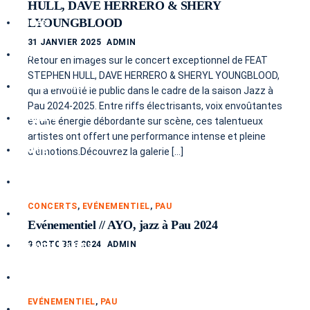
HULL, DAVE HERRERO & SHERY
LYOUNGBLOOD
Séries
31 JANVIER 2025
ADMIN
Carnets de voyage
Retour en images sur le concert exceptionnel de FEAT
STEPHEN HULL, DAVE HERRERO & SHERYL YOUNGBLOOD,
Instants Italiens
qui a envoûté le public dans le cadre de la saison Jazz à
Pau 2024-2025. Entre riffs électrisants, voix envoûtantes
Graphite
et une énergie débordante sur scène, ces talentueux
artistes ont offert une performance intense et pleine
Brume
d’émotions.Découvrez la galerie […]
Black ocean
CONCERTS
,
EVÉNEMENTIEL
,
PAU
Italie
Evénementiel // AYO, jazz à Pau 2024
9 OCTOBRE 2024
ADMIN
Instants Italiens
Venise
EVÉNEMENTIEL
,
PAU
Saisons