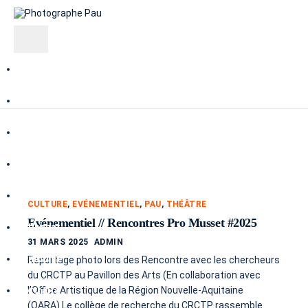
Compétences
Prestations
Reportages
Culinaire
Industrie
CULTURE
,
EVÉNEMENTIEL
,
PAU
,
THÉÂTRE
Evénementiel // Rencontres Pro Musset #2025
Artisanat
31 MARS 2025
ADMIN
Immobilier
Reportage photo lors des Rencontre avec les chercheurs
du CRCTP au Pavillon des Arts (En collaboration avec
l’Office Artistique de la Région Nouvelle-Aquitaine
Portraits
(OARA).Le collège de recherche du CRCTP rassemble