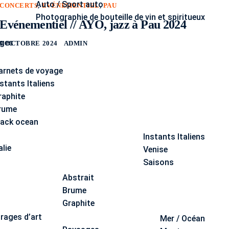
Auto / Sport auto
CONCERTS
,
EVÉNEMENTIEL
,
PAU
Photographie de bouteille de vin et spiritueux
Evénementiel // AYO, jazz à Pau 2024
ages
9 OCTOBRE 2024
ADMIN
arnets de voyage
nstants Italiens
raphite
rume
lack ocean
Instants Italiens
alie
Venise
Saisons
Abstrait
Brume
Graphite
irages d’art
Mer / Océan