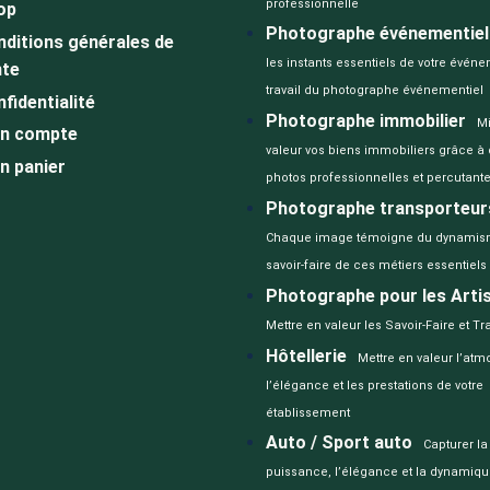
professionnelle
op
Photographe événementiel
ditions générales de
les instants essentiels de votre événe
nte
travail du photographe événementiel
fidentialité
Photographe immobilier
M
n compte
valeur vos biens immobiliers grâce à
n panier
photos professionnelles et percutant
Photographe transporteur
Chaque image témoigne du dynamis
savoir-faire de ces métiers essentiels
Photographe pour les Arti
Mettre en valeur les Savoir-Faire et Tr
Hôtellerie
Mettre en valeur l’atm
l’élégance et les prestations de votre
établissement
Auto / Sport auto
Capturer la
puissance, l’élégance et la dynamiq