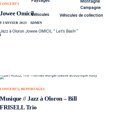
Paysages
Montagne
CONCERTS
Campagne
Jowee Omicil
Véhicules
Véhicules de collection
9 JANVIER 2023
ADMIN
Jazz à Oloron Jowee OMICIL ” Let’s BasH “
s
CONCERTS
,
REPORTAGES
Musique // Jazz à Oloron – Bill
FRISELL Trio