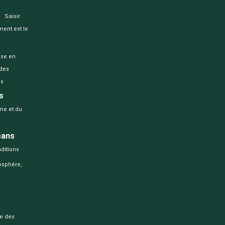
Saisir
ment est le
ise en
 des
es
s
me et du
sans
aditions
osphère,
ue des