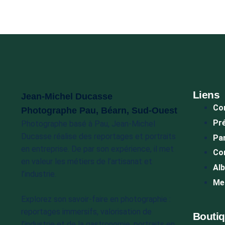
Liens
Jean-Michel Ducasse
Co
Photographe Pau, Béarn, Sud-Ouest
Pr
Photographe basé à Pau, Jean-Michel
Ducasse réalise des reportages et portraits
Pa
en entreprise. De par son expérience, il met
Co
en valeur les métiers de l’artisanat et
Al
l’industrie.
Men
Explorez son savoir-faire en photographie :
reportages immersifs, valorisation de
Bouti
l’industrie et de la gastronomie, portraits en