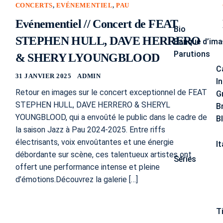
CONCERTS
,
EVÉNEMENTIEL
,
PAU
Evénementiel // Concert de FEAT
Bio
STEPHEN HULL, DAVE HERRERO
Banque d’im
Parutions
& SHERY LYOUNGBLOOD
C
31 JANVIER 2025
ADMIN
I
Retour en images sur le concert exceptionnel de FEAT
G
STEPHEN HULL, DAVE HERRERO & SHERYL
B
YOUNGBLOOD, qui a envoûté le public dans le cadre de
B
la saison Jazz à Pau 2024-2025. Entre riffs
électrisants, voix envoûtantes et une énergie
It
débordante sur scène, ces talentueux artistes ont
Séries
offert une performance intense et pleine
d’émotions.Découvrez la galerie […]
T