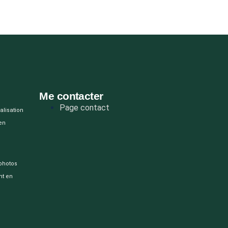
Me contacter
Page contact
alisation
 en
photos
nt en
é