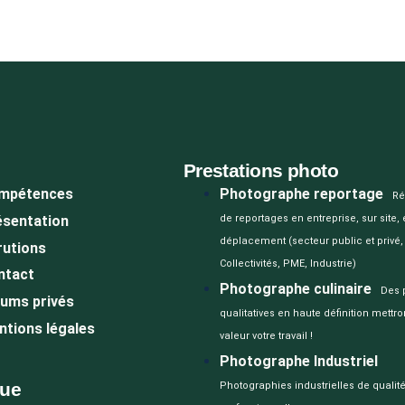
Prestations photo
mpétences
Photographe reportage
Ré
ésentation
de reportages en entreprise, sur site,
déplacement (secteur public et privé,
rutions
Collectivités, PME, Industrie)
ntact
Photographe culinaire
Des 
bums privés
qualitatives en haute définition mettro
tions légales
valeur votre travail !
Photographe Industriel
que
Photographies industrielles de qualit