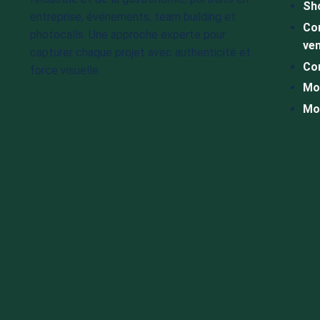
Sh
entreprise, événements, team building et
Con
photocalls. Une approche experte pour
ve
capturer chaque projet avec authenticité et
Con
force visuelle.
Mo
Mo