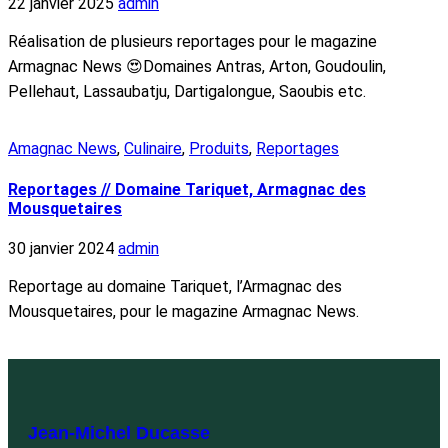
22 janvier 2025
admin
Réalisation de plusieurs reportages pour le magazine
Armagnac News 😍Domaines Antras, Arton, Goudoulin,
Pellehaut, Lassaubatju, Dartigalongue, Saoubis etc.
Amagnac News
,
Culinaire
,
Produits
,
Reportages
Reportages // Domaine Tariquet, Armagnac des
Mousquetaires
30 janvier 2024
admin
Reportage au domaine Tariquet, l’Armagnac des
Mousquetaires, pour le magazine Armagnac News.
L
Jean-Michel Ducasse