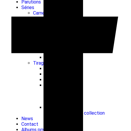
Parutions
Séries
Carnets de voyage
Instants Italiens
Graphite
Brume
Black ocean
Italie
Instants Italiens
Venise
Saisons
Tirages d’art
Abstrait
Brume
Graphite
Paysages
Mer / Océan
Montagne
Campagne
Véhicules
Véhicules de collection
News
Contact
Albums privés