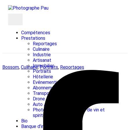
Compétences
Prestations
Reportages
Culinaire
Industrie
Artisanat
Immobilier
Bossom
,
Culinaire
,
Portraits
,
Reportages
Portraits
Hôtellerie
Evénementiel
Abonnement photo
Transport
Drone / Prises de vue aériennes
Auto / Sport auto
Photographie de bouteille de vin et
spiritueux
Bio
Banque d’images