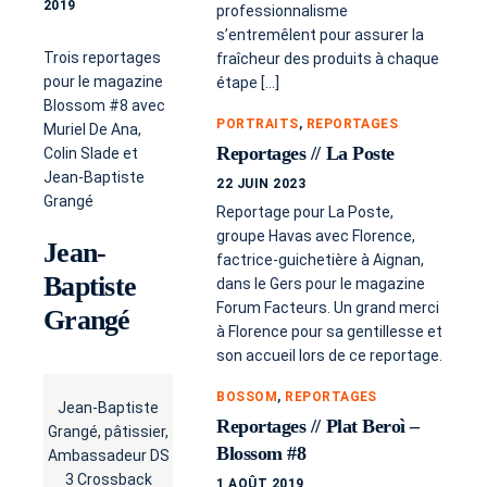
2019
professionnalisme
s’entremêlent pour assurer la
Trois reportages
fraîcheur des produits à chaque
pour le magazine
étape […]
Blossom #8 avec
PORTRAITS
,
REPORTAGES
Muriel De Ana,
Reportages // La Poste
Colin Slade et
Jean-Baptiste
22 JUIN 2023
Grangé
Reportage pour La Poste,
groupe Havas avec Florence,
Jean-
factrice-guichetière à Aignan,
Baptiste
dans le Gers pour le magazine
Forum Facteurs. Un grand merci
Grangé
à Florence pour sa gentillesse et
son accueil lors de ce reportage.
BOSSOM
,
REPORTAGES
Jean-Baptiste
Reportages // Plat Beroì –
Grangé, pâtissier,
Blossom #8
Ambassadeur DS
3 Crossback
1 AOÛT 2019