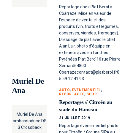
Reportage chez Plat Beroì à
Coarraze. Mise en valeur de
l’espace de vente et des
produits (vin, fruits et légumes,
conserves, viandes, fromages).
Dressage de plat avec le chef
Alan Lair, photo d’équipe en
extérieur avec en fond les
Pyrénées Plat Beroì16 rue Pierre
Sémard64800
Coarrazecontact@platberoi.fr0
5 59 12 41 93
Muriel De
Ana
AUTO
,
EVÉNEMENTIEL
,
REPORTAGES
,
SPORT
Reportages // Citroën au
stade du Hameau
Muriel De Ana
21 JUILLET 2019
ambassadrice DS
Reportage événementiel photo
3 Crossback
pour Citroën / Groupe SIPA au