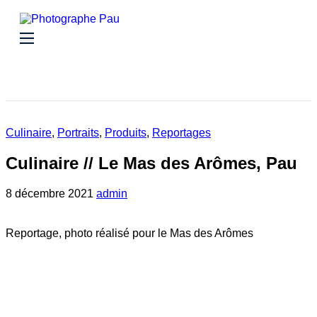
Compétences
Prestations
Reportages
Culinaire
Industrie
Culinaire
,
Portraits
,
Produits
,
Reportages
Artisanat
Immobilier
Culinaire // Le Mas des Arômes, Pau
Portraits
Hôtellerie
8 décembre 2021
admin
Evénementiel
Abonnement photo
Transport
Reportage, photo réalisé pour le Mas des Arômes
Drone / Prises de vue aériennes
Auto / Sport auto
Photographie de bouteille de vin et
spiritueux
Bio
Banque d’images