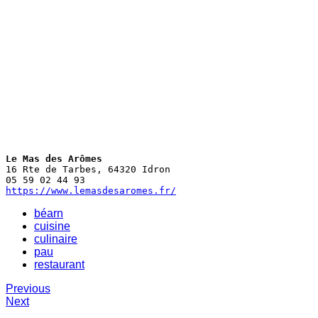
Parutions
Séries
Carnets de voyage
Instants Italiens
Graphite
Brume
Black ocean
Italie
Instants Italiens
Venise
Saisons
Tirages d’art
Le Mas des Arômes
Abstrait
16 Rte de Tarbes, 64320 Idron

Brume
Graphite
https://www.lemasdesaromes.fr/
Paysages
béarn
Mer / Océan
cuisine
Montagne
culinaire
Campagne
pau
Véhicules
restaurant
Véhicules de collection
News
Previous
Contact
Next
Albums privés