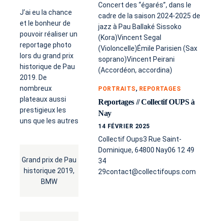
Concert des “égarés”, dans le
J’ai eu la chance
cadre de la saison 2024-2025 de
et le bonheur de
jazz à Pau Ballaké Sissoko
pouvoir réaliser un
(Kora)Vincent Segal
reportage photo
(Violoncelle)Émile Parisien (Sax
lors du grand prix
soprano)Vincent Peirani
historique de Pau
(Accordéon, accordina)
2019. De
nombreux
PORTRAITS
,
REPORTAGES
plateaux aussi
Reportages // Collectif OUPS à
prestigieux les
Nay
uns que les autres
14 FÉVRIER 2025
Collectif Oups3 Rue Saint-
Dominique, 64800 Nay06 12 49
Grand prix de Pau
34
historique 2019,
29contact@collectifoups.com
BMW