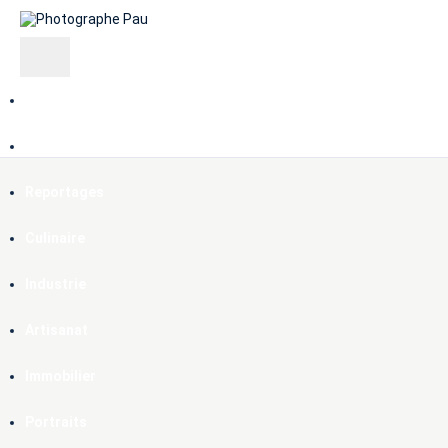
Compétences
Prestations
Reportages
Culinaire
Industrie
Artisanat
Immobilier
Portraits