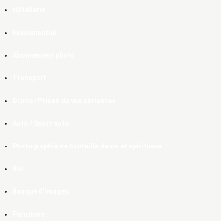
Hôtellerie
Evénementiel
Abonnement photo
Transport
Drone / Prises de vue aériennes
Auto / Sport auto
Photographie de bouteille de vin et spiritueux
Bio
Banque d’images
Parutions