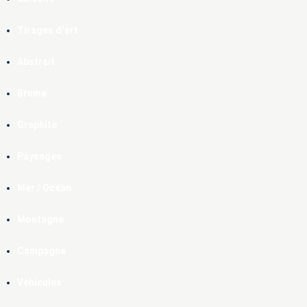
Tirages d’art
Abstrait
Brume
Graphite
Paysages
Mer / Océan
Montagne
Campagne
Véhicules