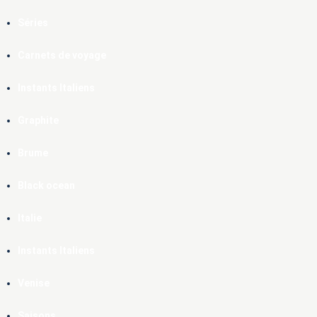
Séries
Carnets de voyage
Instants Italiens
Graphite
Brume
Black ocean
Italie
Instants Italiens
Venise
Saisons