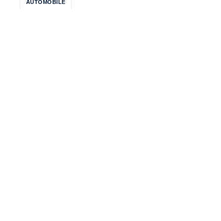
AUTOMOBILE
CIRCUIT
COURSES
GRAND PRIX DE
PAU
PAU
PILOTE
RACE
VOITURES
PREVIOUS
NEXT